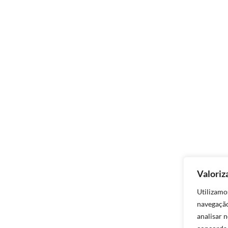
Valoriz
Utilizamo
navegação
analisar n